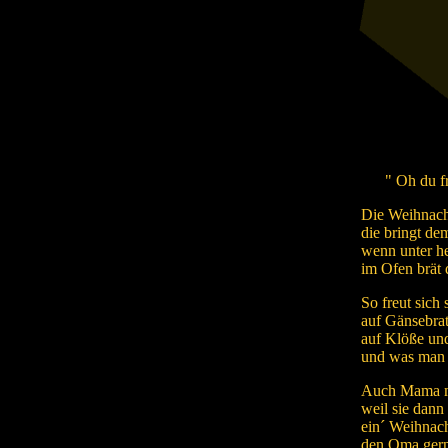
" Oh du fr
Die Weihnacht
die bringt de
wenn unter h
im Ofen brät 
So freut sich
auf Gänsebrat
auf Klöße und
und was man n
Auch Mama m
weil sie dann
ein´ Weihnach
den Oma gern