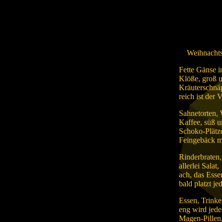
Weihnacht
Fette Gänse i
Klöße, groß 
Kräuterschnä
reich ist der 
Sahnetorten, 
Kaffee, süß u
Schoko-Plätzc
Feingebäck m
Rinderbraten
allerlei Salat,
ach, das Ess
bald platzt je
Essen, Trinke
eng wird jede
Magen-Pillen,