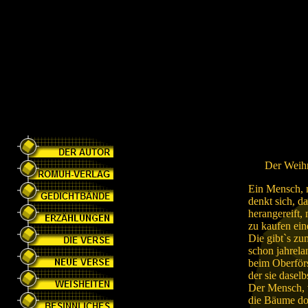
Der Weih
Ein Mensch, m
denkt sich, da
herangereift,
zu kaufen ei
Die gibt`s zu
schon jahrela
beim Oberförs
der sie daselb
Der Mensch, v
die Bäume dor