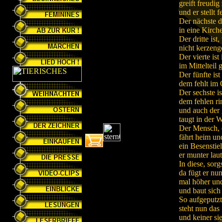
greift freudig
und er stellt f
Der nächste d
in eine Kirche
Der dritte is
nicht kerzen
Der vierte ist
im Mittelteil 
Der fünfte is
dem fehlt im O
Der sechste is
dem fehlen r
und auch der 
taugt in der 
Der Mensch, 
fährt heim und
ein Besenstiel
er munter lau
In diese, sor
da fügt er nu
mal höher und
und baut sich
So aufgeputzt
steht nun das
und keiner si